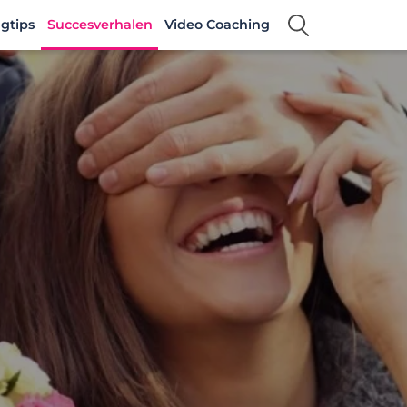
gtips
Succesverhalen
Video Coaching