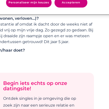
Personaliseer mijn keuzes
Accepteren
l?
g sprak me uiteraard ook aan, het totaalplaatje!
wonen, verloven…)?
instantie af omdat ik dacht door de weeks niet af
vrij op mijn vrije dag. Zo gezegd zo gedaan. Bij
ij draaide zijn raampje open en er was meteen
ndertussen getrouwd! Dit jaar 5 jaar.
em/haar doet?
Begin iets echts op onze
datingsite!
Ontdek singles in je omgeving die op
zoek zijn naar een serieuze relatie en