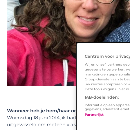
Centrum voor privac
Wij en onze
1
partners gebr
gegevens te verwerken, waa
marketing en gepersonalise
Group-diensten aan te bev
uw keuzes accepteren of w
Deze tools volgen u niet i
IAB-doeleinden:
Informatie op een apparaa
gegevens, advertentiemet
Wanneer heb je hem/haar ontmoet?
Partnerlijst
Woensdag 18 juni 2014, ik had dat weekend ervoor 
uitgewisseld om meteen via whatsapp te communicere