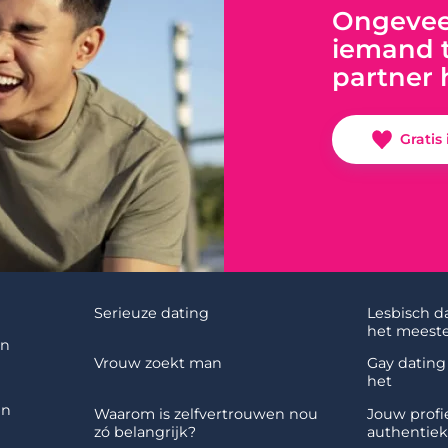
Ongeveer
iemand t
partner 
Gratis
Serieuze dating
Lesbisch d
het meeste
en
Vrouw zoekt man
Gay dating 
het
en
Waarom is zelfvertrouwen nou
Jouw profie
zó belangrijk?
authentiek