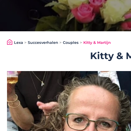
Lexa
>
Succesverhalen
>
Couples
>
Kitty & Martijn
Kitty & 