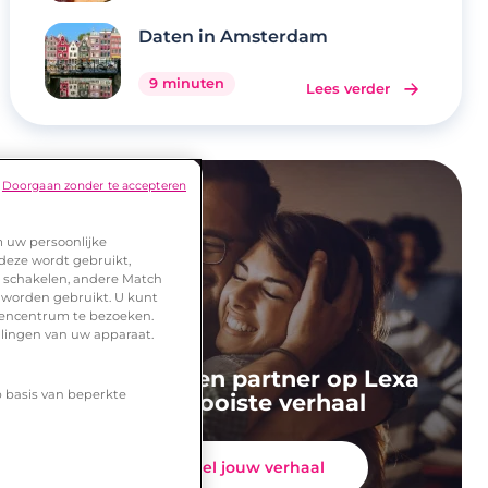
Daten in Amsterdam
9 minuten
Lees verder
Doorgaan zonder te accepteren
m uw persoonlijke
 deze wordt gebruikt,
te schakelen, andere Match
 worden gebruikt. U kunt
urencentrum te bezoeken.
llingen van uw apparaat.
Zij vonden een partner op Lexa
p basis van beperkte
Jouw mooiste verhaal
Deel jouw verhaal