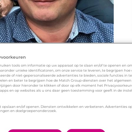
yvoorkeuren
uiken tools om informatie op uw apparaat op te slaan en/of te openen en o
ronder unieke identificatoren, om onze service te leveren, te begrijpen hoe
erde of niet-gepersonaliseerde advertenties te bieden, sociale functies in 
elen en beter te begrijpen hoe de Match Group-diensten over het algemeen
ijzigen door hieronder te klikken of door op elk moment het Privacyvoorke
n apps en op websites als u ons daar geen toestemming voor geeft in de inste
t opslaan en/of openen. Diensten ontwikkelen en verbeteren. Advertenties o
ingen en doelgroepenonderzoek.
contact via mail. We hebben snel nummers
n. Het klikte al over de app.