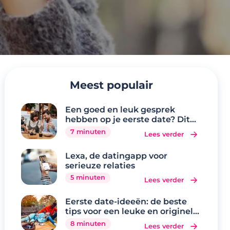
Meest populair
Een goed en leuk gesprek
hebben op je eerste date? Dit
zijn de 20 beste
7 minuten
Lees verder
gespreksonderwerpen
Lexa, de datingapp voor
serieuze relaties
5 minuten
Lees verder
Eerste date-ideeën: de beste
tips voor een leuke en originele
eerste date
8 minuten
Lees verder