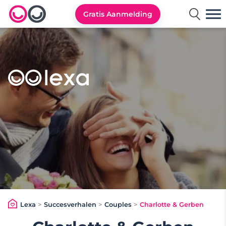
Gratis Aanmelding
Lexa logo
Lexa
>
Succesverhalen
>
Couples
>
Charlotte & Gerben