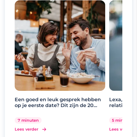
Een goed en leuk gesprek hebben
Lexa, de d
op je eerste date? Dit zijn de 20
relaties
beste gespreksonderwerpen
7 minuten
5 minuten
Lees verder
Lees verder