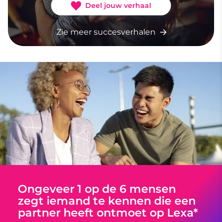
Deel jouw verhaal
Zie meer succesverhalen
Ongeveer 1 op de 6 mensen
zegt iemand te kennen die een
partner heeft ontmoet op Lexa*