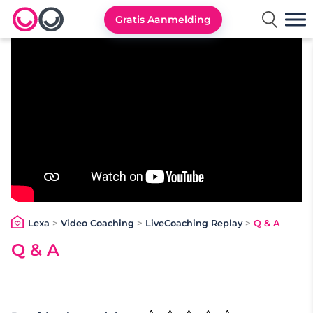
Gratis Aanmelding
Lexa logo
Lexa
>
Video Coaching
>
LiveCoaching Replay
>
Q & A
Q & A