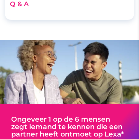
Q & A
Ongeveer 1 op de 6 mensen
zegt iemand te kennen die een
partner heeft ontmoet op Lexa*