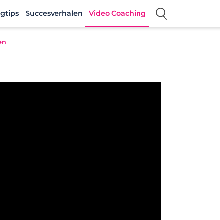
gtips
Succesverhalen
Video Coaching
en