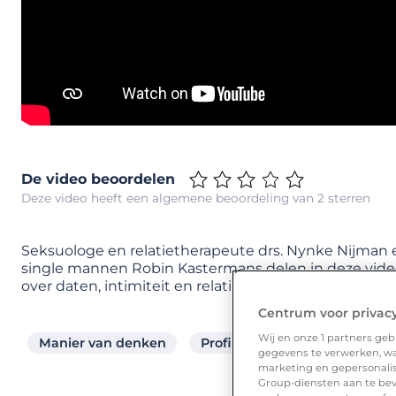
De video beoordelen
Deze video heeft een algemene beoordeling van 2 sterren
Seksuologe en relatietherapeute drs. Nynke Nijman 
single mannen Robin Kastermans delen in deze video
over daten, intimiteit en relaties met je.
Centrum voor privac
Wij en onze
1
partners gebr
Manier van denken
Profiel
Zelfvertrouwen
gegevens te verwerken, waa
marketing en gepersonalise
Group-diensten aan te bev