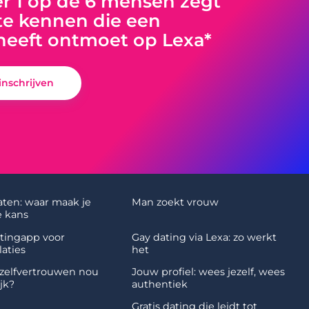
 1 op de 6 mensen zegt
e kennen die een
heeft ontmoet op Lexa*
 inschrijven
aten: waar maak je
Man zoekt vrouw
 kans
atingapp voor
Gay dating via Lexa: zo werkt
laties
het
zelfvertrouwen nou
Jouw profiel: wees jezelf, wees
jk?
authentiek
Gratis dating die leidt tot