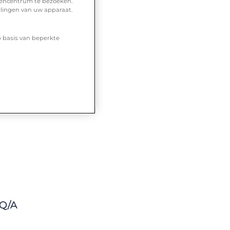
urencentrum te bezoeken.
llingen van uw apparaat.
p basis van beperkte
Intimiteit
Q/A