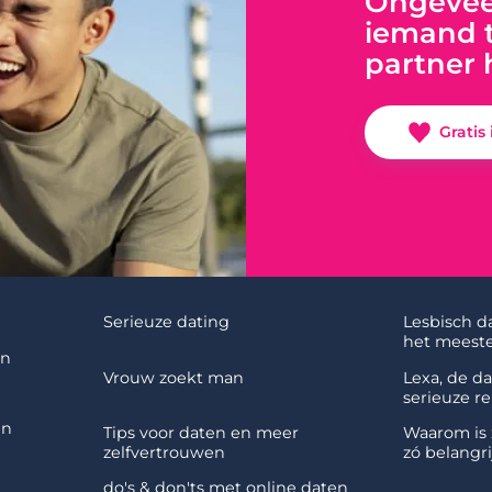
Ongeveer
iemand t
partner 
Gratis
Serieuze dating
Lesbisch d
het meeste
en
Vrouw zoekt man
Lexa, de d
serieuze re
en
Tips voor daten en meer
Waarom is 
zelfvertrouwen
zó belangri
do's & don'ts met online daten