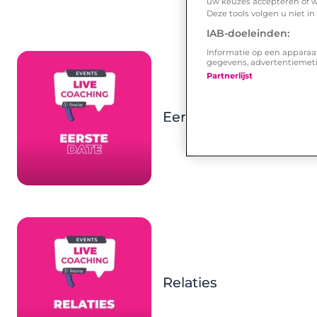
uw keuzes accepteren of w
Deze tools volgen u niet i
IAB-doeleinden:
Informatie op een apparaa
gegevens, advertentiemet
Partnerlijst
Eerste date
Relaties