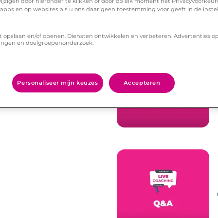
ijzigen door hieronder te klikken of door op elk moment het Privacyvoorke
Dit vind je misschien ook leuk
n apps en op websites als u ons daar geen toestemming voor geeft in de inste
t opslaan en/of openen. Diensten ontwikkelen en verbeteren. Advertenties o
ingen en doelgroepenonderzoek.
Personaliseer mijn keuzes
Accepteren