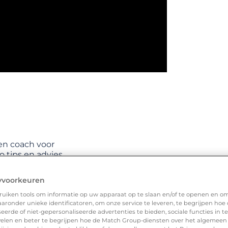
en coach voor
 tips en advies
yvoorkeuren
uiken tools om informatie op uw apparaat op te slaan en/of te openen en o
ronder unieke identificatoren, om onze service te leveren, te begrijpen hoe
erde of niet-gepersonaliseerde advertenties te bieden, sociale functies in 
elen en beter te begrijpen hoe de Match Group-diensten over het algemeen