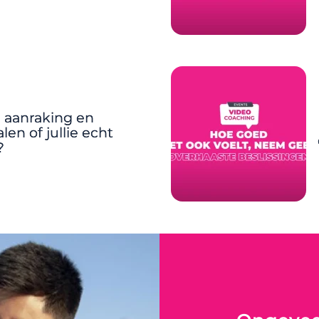
e aanraking en
len of jullie echt
?