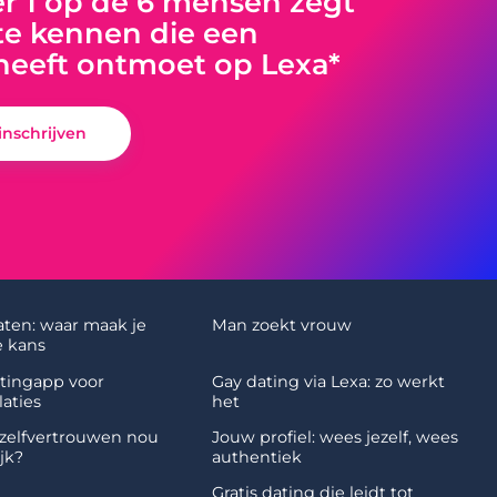
 1 op de 6 mensen zegt
e kennen die een
heeft ontmoet op Lexa*
 inschrijven
aten: waar maak je
Man zoekt vrouw
 kans
atingapp voor
Gay dating via Lexa: zo werkt
laties
het
zelfvertrouwen nou
Jouw profiel: wees jezelf, wees
jk?
authentiek
Gratis dating die leidt tot