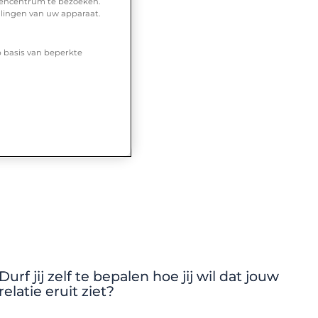
urencentrum te bezoeken.
llingen van uw apparaat.
p basis van beperkte
Relaties
Durf jij zelf te bepalen hoe jij wil dat jouw
relatie eruit ziet?