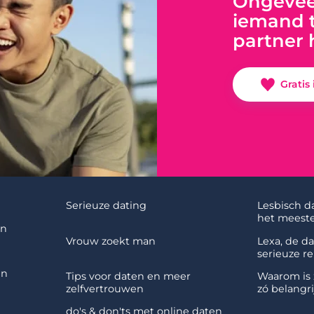
Ongeveer
iemand t
partner 
Gratis
Serieuze dating
Lesbisch d
het meeste
en
Vrouw zoekt man
Lexa, de d
serieuze re
en
Tips voor daten en meer
Waarom is 
zelfvertrouwen
zó belangri
do's & don'ts met online daten