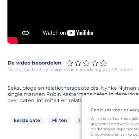
De video beoordelen
Deze video heeft een algemene beoordeling van 2.6 sterren
Seksuologe en relatietherapeute drs. Nynke Nijman 
single mannen Robin Kastermans delen in deze video
over daten, intimiteit en relaties met je.
Centrum voor privac
Wij en onze
1
partners gebr
Eerste date
Flirten
Intimiteit
Manier van
gegevens te verwerken, waa
marketing en gepersonalise
Group-diensten aan te bev