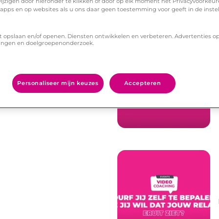
ijzigen door hieronder te klikken of door op elk moment het Privacyvoorke
Dit vind je misschien ook leuk
n apps en op websites als u ons daar geen toestemming voor geeft in de inste
t opslaan en/of openen. Diensten ontwikkelen en verbeteren. Advertenties o
ingen en doelgroepenonderzoek.
Personaliseer mijn keuzes
Accepteren