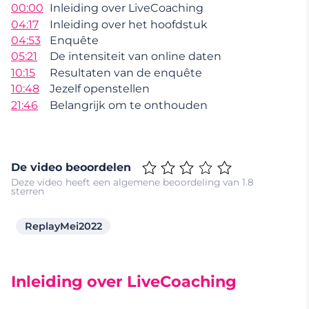
00:00
Inleiding over LiveCoaching
04:17
Inleiding over het hoofdstuk
04:53
Enquête
05:21
De intensiteit van online daten
10:15
Resultaten van de enquête
10:48
Jezelf openstellen
21:46
Belangrijk om te onthouden
De video beoordelen
Deze video heeft een algemene beoordeling van 1.8
sterren
ReplayMei2022
Inleiding over LiveCoaching