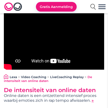
Gratis Aanmelding
Lexa logo
Lexa
>
Video Coaching
>
LiveCoaching Replay
>
De
intensiteit van online daten
De intensiteit van online daten
Online daten is een ontzettend intensief proces
waarbij emoties zich in rap tempo afwisselen.
»