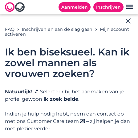
Aanmelden
Inschrijven
Online hulp
FAQ
Inschrijven en aan de slag gaan
Mijn account
activeren
Alle antwoorden op jouw vragen
Ik ben biseksueel. Kan ik
zowel mannen als
Zoekvoorbeelden:
vrouwen zoeken?
Natuurlijk!
💕 Selecteer bij het aanmaken van je
CATEGORIEËN
MEESTGESTELDE VRAGEN
profiel gewoon
Ik zoek beide
.
Categorieën
Indien je hulp nodig hebt, neem dan contact op
met ons Customer Care team 💌 – zij helpen je dan
met plezier verder.
Inschrijven en aan de slag gaan