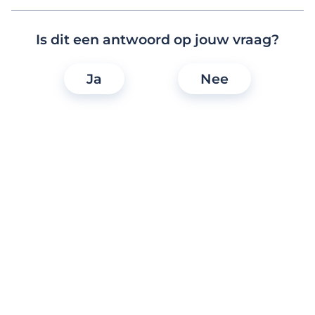
Eerste stappen
Is dit een antwoord op jouw vraag?
Mijn account activeren
Ja
Nee
Ik heb meer dan 1 profiel. Hoe kan dat?
Ik ben biseksueel. Kan ik zowel mannen als
vrouwen zoeken?
Hoe schrijf ik me in en ga ik aan de slag?
Hoe wijzig ik mijn e-mailadres en/of
wachtwoord?
Help! Ik kan me niet inschrijven.
Hoe schrijf ik me in voor een account en