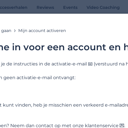
ccesverhalen
Reviews
Events
Video Coaching
g gaan
Mijn account activeren
Online hulp
 me in voor een account en h
Alle antwoorden op jouw vragen
g je de instructies in de activatie-e-mail 📧 (verstuurd n
n geen activatie-e-mail ontvangt:
Zoekvoorbeelden:
iet kunt vinden, heb je misschien een verkeerd e-mailad
doen? Neem dan contact op met onze klantenservice 💌.