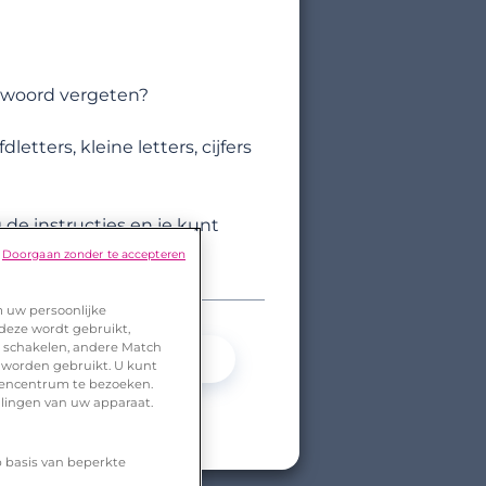
htwoord vergeten?
tters, kleine letters, cijfers
de instructies en je kunt
Doorgaan zonder te accepteren
m uw persoonlijke
 deze wordt gebruikt,
te schakelen, andere Match
Ja
Nee
 worden gebruikt. U kunt
urencentrum te bezoeken.
llingen van uw apparaat.
p basis van beperkte