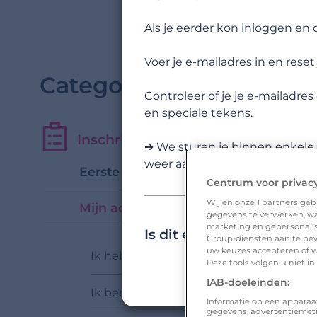
Als je eerder kon inloggen en
Voer je e-mailadres in en res
Categorieën
Controleer of je je e-mailadres
en speciale tekens.
Inschrijven en aan de slag gaan
➔ We sturen je binnen enkele 
weer aan de slag!
Eerste stappen
Centrum voor privac
Wij en onze
1
partners gebr
Mijn account activeren
gegevens te verwerken, waa
marketing en gepersonalise
Is dit een antwoord op 
Group-diensten aan te bev
uw keuzes accepteren of w
Ik heb meer dan 1 profiel. Hoe kan dat?
Deze tools volgen u niet i
IAB-doeleinden:
Ik ben biseksueel. Kan ik zowel manne
Informatie op een apparaa
gegevens, advertentiemet