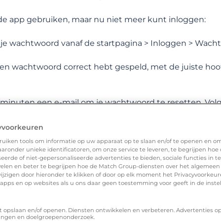
CATEGORIEËN
MEESTGESTELDE VRAGEN
 de app gebruiken, maar nu niet meer kunt inloggen:
et je wachtwoord vanaf de startpagina > Inloggen > Wac
 en wachtwoord correct hebt gespeld, met de juiste hoofdle
minuten een e-mail om je wachtwoord te resetten. Volg 
yvoorkeuren
uiken tools om informatie op uw apparaat op te slaan en/of te openen en o
ronder unieke identificatoren, om onze service te leveren, te begrijpen hoe
erde of niet-gepersonaliseerde advertenties te bieden, sociale functies in 
jouw vraag?
elen en beter te begrijpen hoe de Match Group-diensten over het algemeen
ijzigen door hieronder te klikken of door op elk moment het Privacyvoorke
n apps en op websites als u ons daar geen toestemming voor geeft in de inste
n als vrouwen zoeken?
t opslaan en/of openen. Diensten ontwikkelen en verbeteren. Advertenties o
ingen en doelgroepenonderzoek.