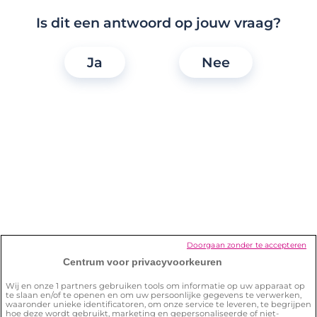
Is dit een antwoord op jouw vraag?
Welke Lexa-functies kan ik gebruiken
Ja
Nee
zonder membership?
Ik wil mijn membership stopzetten.
Hoe kan ik dat doen?
Hoe verwijder ik mijn account?
Hoe zorg ik ervoor dat ik de site veilig
Doorgaan zonder te accepteren
kan gebruiken?
Centrum voor privacyvoorkeuren
Wij en onze
1
partners gebruiken tools om informatie op uw apparaat op
te slaan en/of te openen en om uw persoonlijke gegevens te verwerken,
waaronder unieke identificatoren, om onze service te leveren, te begrijpen
hoe deze wordt gebruikt, marketing en gepersonaliseerde of niet-