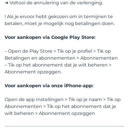
➔ Voltooi de annulering van de verlenging.
Ik wil mijn membership stopzetten. Hoe
! Als je ervoor hebt gekozen om in termijnen te
kan ik dat doen?
betalen, moet je mogelijk nog betalingen doen.
Voor aankopen via Google Play Store:
Vertrouwen
– Open de Play Store > Tik op je profiel > Tik op
Betalingen en abonnementen > Abonnementen
Toegankelijkheid
– Tik op het abonnement dat je wilt beheren >
Abonnement opzeggen.
Voor aankopen via onze iPhone-app:
Meestgestelde vragen
Open de app Instellingen > Tik op je naam > Tik op
Abonnementen > Tik op het abonnement dat je
wilt beheren > Abonnement opzeggen
Waarom zou ik een Lexa-membership
nemen?