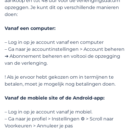
aankoop en tot 48 uur voor de verlengingsdatum
opzeggen. Je kunt dit op verschillende manieren
Profielbeheer
doen:
Functies, zoeken en interacties
Vanaf een computer:
– Log in op je account vanaf een computer
Membership en betaalde functies
– Ga naar je accountinstellingen > Account beheren
➔ Abonnement beheren en voltooi de opzegging
Functies en memberships
van de verlenging.
Betalingen
! Als je ervoor hebt gekozen om in termijnen te
betalen, moet je mogelijk nog betalingen doen.
Memberships
Vanaf de mobiele site of de Android-app:
Uitschrijven
– Log in op je account vanaf je mobiel.
– Ga naar je profiel > Instellingen ⚙️ > Scroll naar
Kan ik mijn aankoop annuleren en een
Voorkeuren > Annuleer je pas
terugbetaling ontvangen?