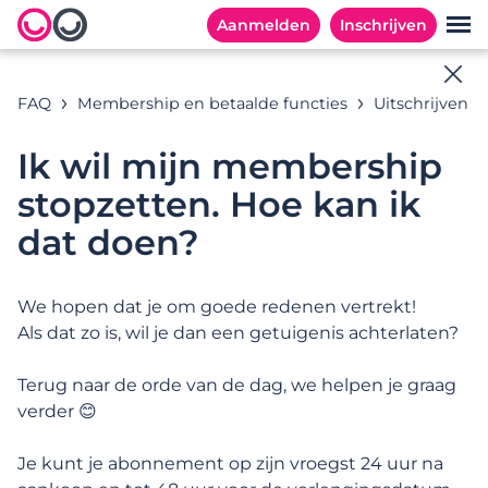
Aanmelden
Inschrijven
Online hulp
FAQ
Membership en betaalde functies
Uitschrijven
Alle antwoorden op jouw vragen
Ik wil mijn membership
stopzetten. Hoe kan ik
dat doen?
Zoekvoorbeelden:
We hopen dat je om goede redenen vertrekt!
Als dat zo is, wil je dan een getuigenis achterlaten?
CATEGORIEËN
MEESTGESTELDE VRAGEN
Terug naar de orde van de dag, we helpen je graag
Categorieën
verder 😊
Je kunt je abonnement op zijn vroegst 24 uur na
Inschrijven en aan de slag gaan