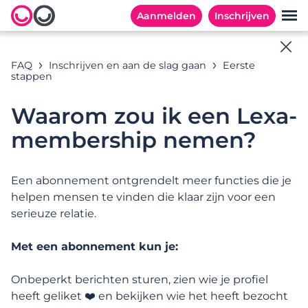
Aanmelden
Inschrijven
Online hulp
FAQ
Inschrijven en aan de slag gaan
Eerste
stappen
Alle antwoorden op jouw vragen
Waarom zou ik een Lexa-
membership nemen?
Zoekvoorbeelden:
Een abonnement ontgrendelt meer functies die je
helpen mensen te vinden die klaar zijn voor een
serieuze relatie.
CATEGORIEËN
MEESTGESTELDE VRAGEN
Met een abonnement kun je:
Categorieën
Onbeperkt berichten sturen, zien wie je profiel
Inschrijven en aan de slag gaan
heeft geliket ❤️ en bekijken wie het heeft bezocht