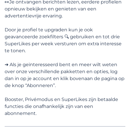
👀Je ontvangen berichten lezen, eerdere profielen
Eerste stappen
opnieuw bekijken en genieten van een
advertentievrije ervaring.
Hoe kan Lexa me helpen om iemand te
Door je profiel te upgraden kun je ook
ontmoeten?
geavanceerde zoekfilters 🔍 gebruiken en tot drie
SuperLikes per week versturen om extra interesse
Waarom zou ik een Lexa-membership
te tonen.
nemen?
➔ Als je geïnteresseerd bent en meer wilt weten
Waar kan ik succesverhalen van Lexa lezen?
over onze verschillende pakketten en opties, log
dan in op je account en klik bovenaan de pagina op
Waar vind ik Lexa?
de knop “Abonneren”.
Booster, Privémodus en SuperLikes zijn betaalde
Welke Lexa-functies kan ik gebruiken
zonder membership?
functies die onafhankelijk zijn van een
abonnement.
Mijn account activeren