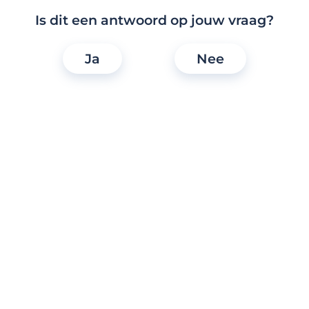
Is dit een antwoord op jouw vraag?
Profielbeheer
Ja
Nee
Functies, zoeken en interacties
Membership en betaalde functies
Vertrouwen
Toegankelijkheid
Meestgestelde vragen