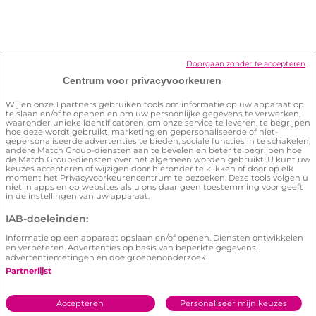
Hoe verwijder ik mijn account?
Hoe zorg ik ervoor dat ik de site veilig
Doorgaan zonder te accepteren
kan gebruiken?
Centrum voor privacyvoorkeuren
Wij en onze
1
partners gebruiken tools om informatie op uw apparaat op
te slaan en/of te openen en om uw persoonlijke gegevens te verwerken,
waaronder unieke identificatoren, om onze service te leveren, te begrijpen
hoe deze wordt gebruikt, marketing en gepersonaliseerde of niet-
gepersonaliseerde advertenties te bieden, sociale functies in te schakelen,
andere Match Group-diensten aan te bevelen en beter te begrijpen hoe
de Match Group-diensten over het algemeen worden gebruikt. U kunt uw
keuzes accepteren of wijzigen door hieronder te klikken of door op elk
Algemene voorwaarden
Privacybeleid
moment het Privacyvoorkeurencentrum te bezoeken. Deze tools volgen u
niet in apps en op websites als u ons daar geen toestemming voor geeft
Cookiebeleid
Illegale content melden
in de instellingen van uw apparaat.
IAB-doeleinden:
© 2026 by Lexa | Lexa is een
Meetic
netwerk
website.
Informatie op een apparaat opslaan en/of openen. Diensten ontwikkelen
en verbeteren. Advertenties op basis van beperkte gegevens,
E-mail adres:
customercare@help.lexa.nl
- Ingeschreven
advertentiemetingen en doelgroepenonderzoek.
in het Handelsregister onder nr. 58845895 - Adres:
Partnerlijst
Postbus 10813, 1001EV Amsterdam, Nederland
Accepteren
Personaliseer mijn keuzes