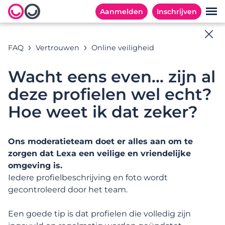
Aanmelden
Inschrijven
Online hulp
FAQ
Vertrouwen
Online veiligheid
Alle antwoorden op jouw vragen
Wacht eens even... zijn al
deze profielen wel echt?
Hoe weet ik dat zeker?
Zoekvoorbeelden:
Ons moderatieteam doet er alles aan om te
zorgen dat Lexa een veilige en vriendelijke
CATEGORIEËN
MEESTGESTELDE VRAGEN
omgeving is.
Iedere profielbeschrijving en foto wordt
Categorieën
gecontroleerd door het team.
Een goede tip is dat profielen die volledig zijn
Inschrijven en aan de slag gaan