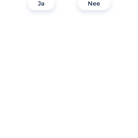
Ja
Nee
Hoe zorg ik ervoor dat ik de site veilig kan
gebruiken?
Hoe kun je contact opnemen met de
functionaris voor gegevensbescherming?
Hoe onze leeftijdsdetectie en
gezichtsfotocontrole werken
Hoe werkt de Fotoverificatie?
Hoe kan ik mijn profiel beschermen?
Wat is cyberpesten en hoe kan ik hier
melding van maken?
Gebruikt Lexa geautomatiseerde
individuele besluitvorming en profilering?