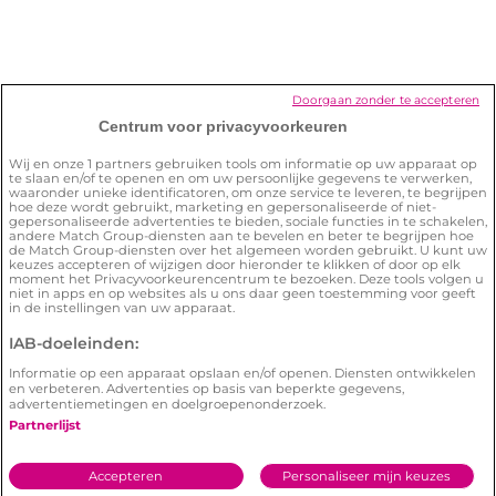
Hoe verwijder ik mijn account?
Hoe zorg ik ervoor dat ik de site veilig
Doorgaan zonder te accepteren
kan gebruiken?
Centrum voor privacyvoorkeuren
Wij en onze
1
partners gebruiken tools om informatie op uw apparaat op
te slaan en/of te openen en om uw persoonlijke gegevens te verwerken,
waaronder unieke identificatoren, om onze service te leveren, te begrijpen
hoe deze wordt gebruikt, marketing en gepersonaliseerde of niet-
gepersonaliseerde advertenties te bieden, sociale functies in te schakelen,
andere Match Group-diensten aan te bevelen en beter te begrijpen hoe
de Match Group-diensten over het algemeen worden gebruikt. U kunt uw
keuzes accepteren of wijzigen door hieronder te klikken of door op elk
Algemene voorwaarden
Privacybeleid
moment het Privacyvoorkeurencentrum te bezoeken. Deze tools volgen u
niet in apps en op websites als u ons daar geen toestemming voor geeft
Cookiebeleid
Illegale content melden
in de instellingen van uw apparaat.
IAB-doeleinden:
© 2026 by Lexa | Lexa is een
Meetic
netwerk
website.
Informatie op een apparaat opslaan en/of openen. Diensten ontwikkelen
en verbeteren. Advertenties op basis van beperkte gegevens,
E-mail adres:
customercare@help.lexa.nl
- Ingeschreven
advertentiemetingen en doelgroepenonderzoek.
in het Handelsregister onder nr. 58845895 - Adres:
Partnerlijst
Postbus 10813, 1001EV Amsterdam, Nederland
Accepteren
Personaliseer mijn keuzes