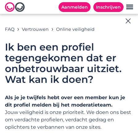
Aanmelden
Inschrijven
Online hulp
FAQ
Vertrouwen
Online veiligheid
Alle antwoorden op jouw vragen
Ik ben een profiel
tegengekomen dat er
onbetrouwbaar uitziet.
Zoekvoorbeelden:
Wat kan ik doen?
Als je je twijfels hebt over een member kun je
CATEGORIEËN
MEESTGESTELDE VRAGEN
dit profiel melden bij het moderatieteam.
Categorieën
Jouw veiligheid is onze prioriteit. We doen ons best
om verdachte profielen, verdacht gedrag en
oplichters te verbannen van onze sites.
Inschrijven en aan de slag gaan