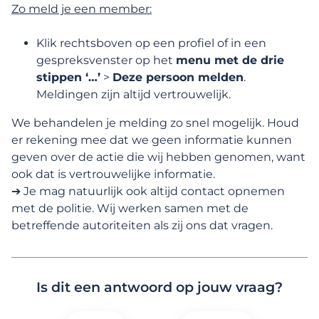
Zo meld je een member:
Profielbeheer
Klik rechtsboven op een profiel of in een
gespreksvenster op het
menu met de drie
Functies, zoeken en interacties
stippen ‘…’
>
Deze persoon melden
.
Meldingen zijn altijd vertrouwelijk.
Membership en betaalde functies
We behandelen je melding zo snel mogelijk. Houd
er rekening mee dat we geen informatie kunnen
Vertrouwen
geven over de actie die wij hebben genomen, want
ook dat is vertrouwelijke informatie.
Online veiligheid
➔ Je mag natuurlijk ook altijd contact opnemen
met de politie. Wij werken samen met de
betreffende autoriteiten als zij ons dat vragen.
Hoe verwerkt Lexa mijn uitgewisselde
berichten?
Ik ga binnenkort op een eerste date! Welke
Is dit een antwoord op jouw vraag?
adviezen kunnen jullie me geven als het
gaat om veiligheid?