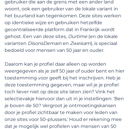
gebruiker die aan de grens met een ander land
woont, ook een gebruiker van de lokale variant in
Profielbeheer
het buurland kan tegenkomen. Deze sites werken
op identieke wijze en gebruiken hetzelfde
Persoonlijke gegevens en meldingen
gecentraliseerde platform dat in Frankrijk wordt
gehost. Een van deze sites,
Ourtime
(en de lokale
Mijn beschrijving, foto's en audio
varianten
DisonsDemain
en
Zweisam
), is speciaal
bedoeld voor mensen van 50 jaar en ouder.
Zichtbaarheid van mijn profiel en meer
Daarom kan je profiel daar alleen op worden
weergegeven als je zelf 50 jaar of ouder bent en hier
Waar kunnen mensen mijn profiel zien?
toestemming voor geeft bij het inschrijven. Heb je
deze toestemming gegeven, maar wil je je profiel
Wat is het verschil tussen Lexa en OurTime?
toch liever niet op deze site laten zien? Vink het
selectievakje hiervoor dan uit in je instellingen: ‘Ben
je boven de 50? Vergroot je ontmoetingskansen
Mijn account verwijderen of opschorten
door je profiel zichtbaar te maken voor leden van
onze sites voor 50-plussers.' Houd er rekening mee
dat je mogelijk wel profielen van mensen van 50