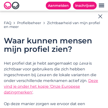
Aanmelden
Inschrijven
Online hulp
FAQ
Profielbeheer
Zichtbaarheid van mijn profiel
en meer
Alle antwoorden op jouw vragen
Waar kunnen mensen
mijn profiel zien?
Zoekvoorbeelden:
Het profiel dat je hebt aangemaakt op
Lexa
is
zichtbaar voor gebruikers die zich hebben
ingeschreven bij
Lexa
en de lokale varianten die
CATEGORIEËN
MEESTGESTELDE VRAGEN
onder verschillende merknamen actief zijn.
Deze
vind je onder het kopje ‘Onze Europese
Categorieën
datingmerken'
.
Inschrijven en aan de slag gaan
Op deze manier zorgen we ervoor dat een