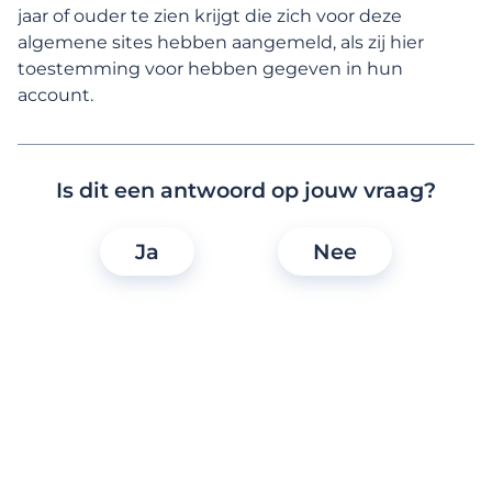
Functies, zoeken en interacties
jaar of ouder te zien krijgt die zich voor deze
algemene sites hebben aangemeld, als zij hier
Membership en betaalde functies
toestemming voor hebben gegeven in hun
account.
Vertrouwen
Is dit een antwoord op jouw vraag?
Toegankelijkheid
Ja
Nee
Meestgestelde vragen
Waarom zou ik een Lexa-membership
nemen?