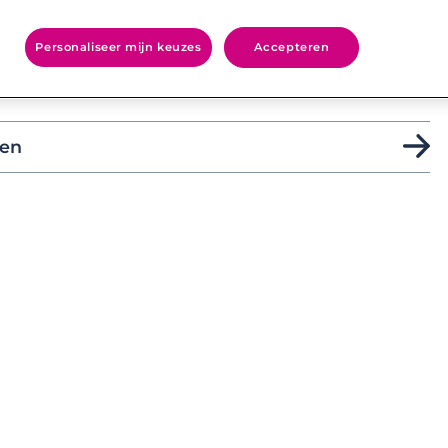
Personaliseer mijn keuzes
Accepteren
ime?
ten