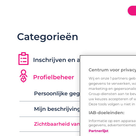
Categorieën
Inschrijven en aan de slag gaan
Centrum voor privac
Profielbeheer
Wij en onze
1
partners gebr
gegevens te verwerken, waa
marketing en gepersonalise
Persoonlijke gegevens en meldingen
Group-diensten aan te bev
uw keuzes accepteren of w
Deze tools volgen u niet i
Mijn beschrijving, foto's en audio
IAB-doeleinden:
Informatie op een apparaa
Zichtbaarheid van mijn profiel en meer
gegevens, advertentiemet
Partnerlijst