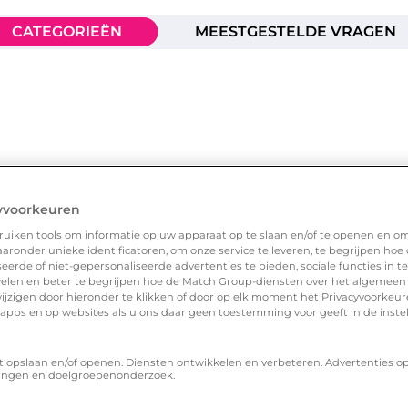
CATEGORIEËN
MEESTGESTELDE VRAGEN
yvoorkeuren
uiken tools om informatie op uw apparaat op te slaan en/of te openen en o
ronder unieke identificatoren, om onze service te leveren, te begrijpen hoe
erde of niet-gepersonaliseerde advertenties te bieden, sociale functies in 
elen en beter te begrijpen hoe de Match Group-diensten over het algemeen
ijzigen door hieronder te klikken of door op elk moment het Privacyvoorke
n apps en op websites als u ons daar geen toestemming voor geeft in de inste
t opslaan en/of openen. Diensten ontwikkelen en verbeteren. Advertenties o
ingen en doelgroepenonderzoek.