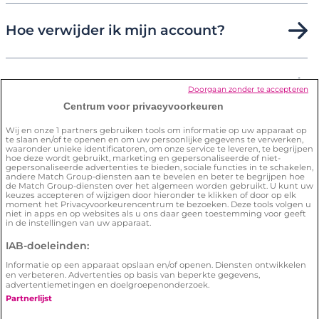
Hoe verwijder ik mijn account?
Hoe zorg ik ervoor dat ik de site veilig
Doorgaan zonder te accepteren
kan gebruiken?
Centrum voor privacyvoorkeuren
Wij en onze
1
partners gebruiken tools om informatie op uw apparaat op
te slaan en/of te openen en om uw persoonlijke gegevens te verwerken,
waaronder unieke identificatoren, om onze service te leveren, te begrijpen
hoe deze wordt gebruikt, marketing en gepersonaliseerde of niet-
gepersonaliseerde advertenties te bieden, sociale functies in te schakelen,
andere Match Group-diensten aan te bevelen en beter te begrijpen hoe
de Match Group-diensten over het algemeen worden gebruikt. U kunt uw
keuzes accepteren of wijzigen door hieronder te klikken of door op elk
Algemene voorwaarden
Privacybeleid
moment het Privacyvoorkeurencentrum te bezoeken. Deze tools volgen u
niet in apps en op websites als u ons daar geen toestemming voor geeft
Cookiebeleid
Illegale content melden
in de instellingen van uw apparaat.
IAB-doeleinden:
© 2026 by Lexa | Lexa is een
Meetic
netwerk
website.
Informatie op een apparaat opslaan en/of openen. Diensten ontwikkelen
en verbeteren. Advertenties op basis van beperkte gegevens,
E-mail adres:
customercare@help.lexa.nl
- Ingeschreven
advertentiemetingen en doelgroepenonderzoek.
in het Handelsregister onder nr. 58845895 - Adres:
Partnerlijst
Postbus 10813, 1001EV Amsterdam, Nederland